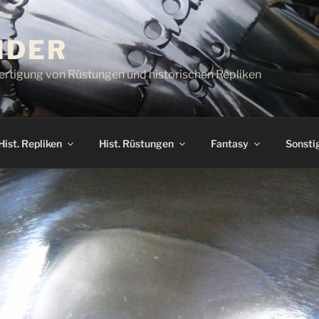
IDER
rtigung von Rüstungen und historischen Repliken
Hist. Repliken
Hist. Rüstungen
Fantasy
Sonsti