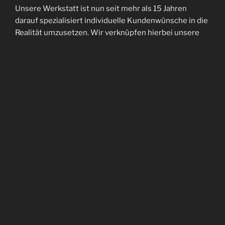
Unsere Werkstatt ist nun seit mehr als 15 Jahren
darauf spezialisiert individuelle Kundenwünsche in die
Realität umzusetzen. Wir verknüpfen hierbei unsere
langjährige handwerkliche Erfahrung mit den
Formsprachen und dem Augenmaß vergangener
Epochen.
Das echte handwerkliche Schaffen mit unseren
Händen ist uns als gelernte Handwerker sehr wichtig
und wir bilden uns stetig weiter, indem wir unser
Bildarchiv erweitern, originale Stücke untersuchen und
vermessen, oder alte Handwerkstechniken und alte
Werkzeuge wieder beleben. Denn nur so können wir
unsere Arbeiten auch in Zukunft fachlich kompetent
und mit höchstem Anspruch umsetzen.
Im Sommer 2018 wurde die Plattnerwerkstatt
„Eysenkleider“ an die Freyhand GmbH angeschlossen,
um den Kundensupport und die Produktentwicklung