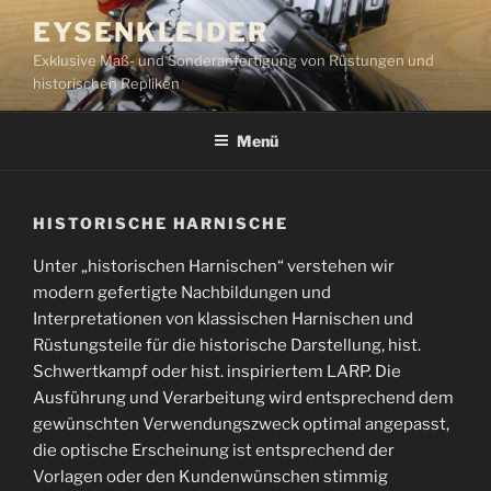
Zum
EYSENKLEIDER
Inhalt
Exklusive Maß- und Sonderanfertigung von Rüstungen und
springen
historischen Repliken
Menü
HISTORISCHE HARNISCHE
Unter „historischen Harnischen“ verstehen wir
modern gefertigte Nachbildungen und
Interpretationen von klassischen Harnischen und
Rüstungsteile für die historische Darstellung, hist.
Schwertkampf oder hist. inspiriertem LARP. Die
Ausführung und Verarbeitung wird entsprechend dem
gewünschten Verwendungszweck optimal angepasst,
die optische Erscheinung ist entsprechend der
Vorlagen oder den Kundenwünschen stimmig